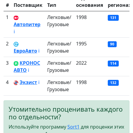
#
Поставщик
Тип
основания
регионах
1
Легковые/
1998
131
Автопитер
Грузовые
ℹ️
2
Легковые/
1995
90
ЕвроАвто
ℹ️
Грузовые
3
КРОНОС
Легковые/
2022
114
АВТО
ℹ️
Грузовые
4
Экзист
ℹ️
Легковые/
1998
132
Грузовые
Утомительно проценивать каждого
по отдельности?
Используйте программу
Sort1
для проценки этих