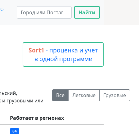
с-
Найти
Sort1
- проценка и учет
в одной программе
льский,
Все
Легковые
Грузовые
к и грузовыми или
Работает в регионах
84