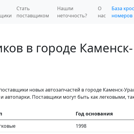
Стать
Нашли
О
База крос
вщики
поставщиком
неточность?
нас
номеров
ков в городе Каменск-
поставщики новых автозапчастей в городе Каменск-Ура
 автопарки. Поставщики могут быть как легковыми, та
п
Год основания
гковые
1998