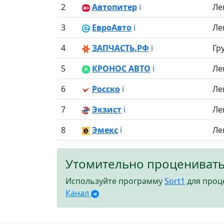
2
Автопитер
ℹ️
Ле
3
ЕвроАвто
ℹ️
Ле
4
ЗАПЧАСТЬ.РФ
ℹ️
Гр
5
КРОНОС АВТО
ℹ️
Ле
6
Росско
ℹ️
Ле
7
Экзист
ℹ️
Ле
8
Эмекс
ℹ️
Ле
Утомительно проценивать
Используйте программу
Sort1
для проце
Канал