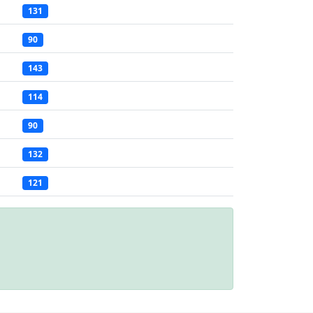
131
90
143
114
90
132
121