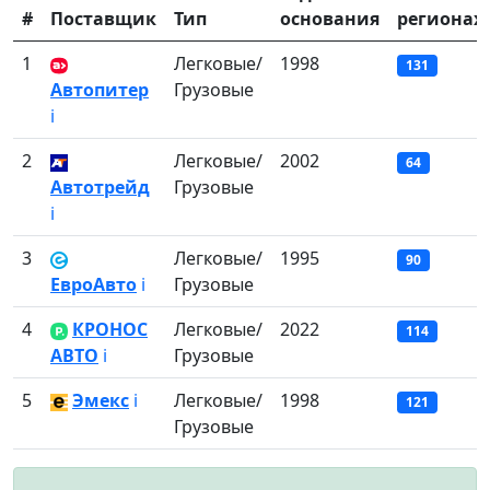
#
Поставщик
Тип
основания
регионах
1
Легковые/
1998
131
Автопитер
Грузовые
ℹ️
2
Легковые/
2002
64
Автотрейд
Грузовые
ℹ️
3
Легковые/
1995
90
ЕвроАвто
ℹ️
Грузовые
4
КРОНОС
Легковые/
2022
114
АВТО
ℹ️
Грузовые
5
Эмекс
ℹ️
Легковые/
1998
121
Грузовые