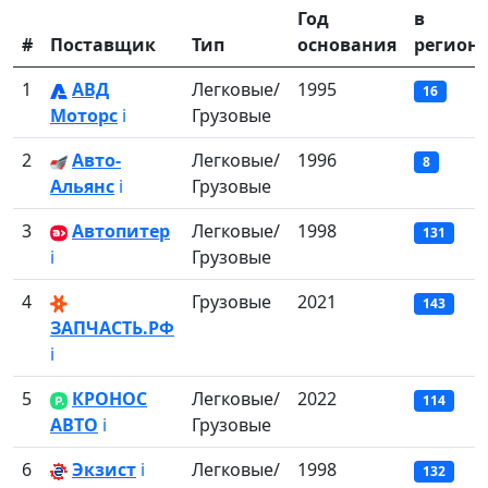
Год
в
#
Поставщик
Тип
основания
регион
1
АВД
Легковые/
1995
16
Моторс
ℹ️
Грузовые
2
Авто-
Легковые/
1996
8
Альянс
ℹ️
Грузовые
3
Автопитер
Легковые/
1998
131
ℹ️
Грузовые
4
Грузовые
2021
143
ЗАПЧАСТЬ.РФ
ℹ️
5
КРОНОС
Легковые/
2022
114
АВТО
ℹ️
Грузовые
6
Экзист
ℹ️
Легковые/
1998
132