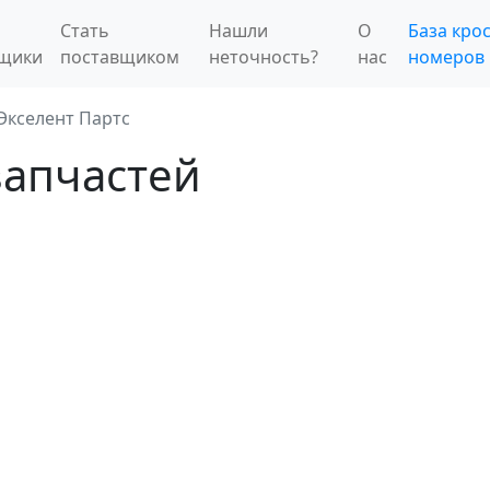
Стать
Нашли
О
База крос
вщики
поставщиком
неточность?
нас
номеров
Экселент Партс
запчастей