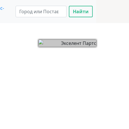
с-
Найти