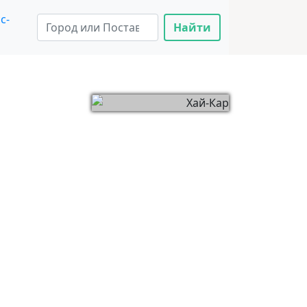
с-
Найти