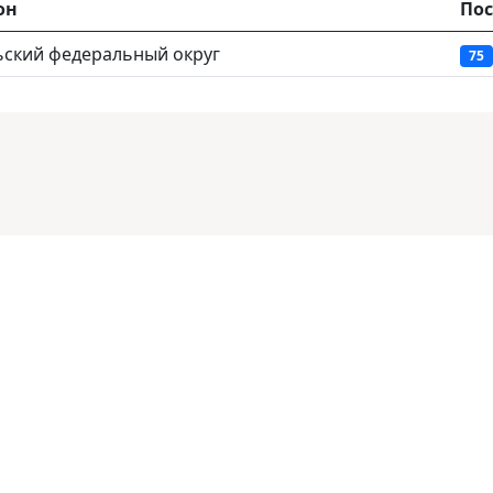
он
Пос
ьский федеральный округ
75