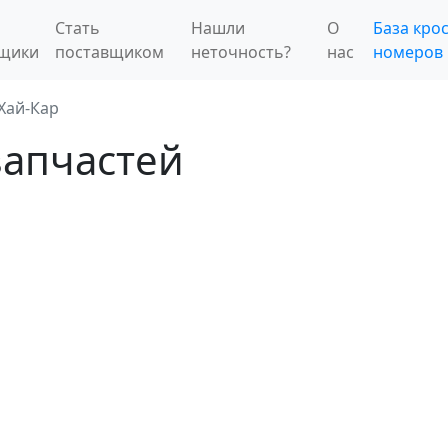
Стать
Нашли
О
База крос
вщики
поставщиком
неточность?
нас
номеров
Хай-Кар
запчастей