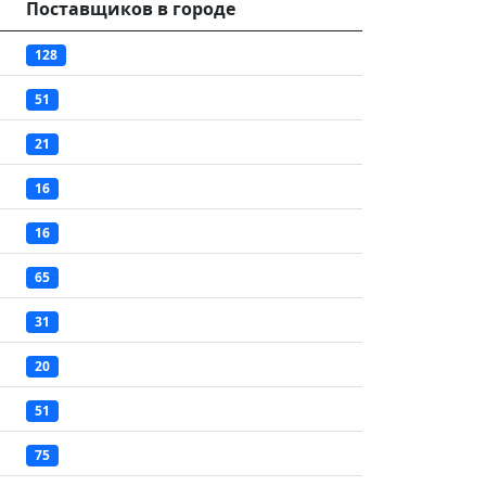
Поставщиков в городе
128
51
21
16
16
65
31
20
51
75