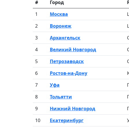
#
Город
1
Москва
2
Воронеж
3
Архангельск
4
Великий Новгород
5
Петрозаводск
6
Ростов-на-Дону
7
Уфа
8
Тольятти
9
Нижний Новгород
10
Екатеринбург