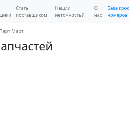
Стать
Нашли
О
База крос
вщики
поставщиком
неточность?
нас
номеров
Парт Март
запчастей