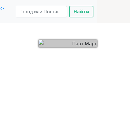
с-
Найти