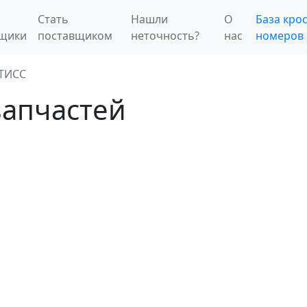
Стать
Нашли
О
База крос
вщики
поставщиком
неточность?
нас
номеров
ТИСС
запчастей