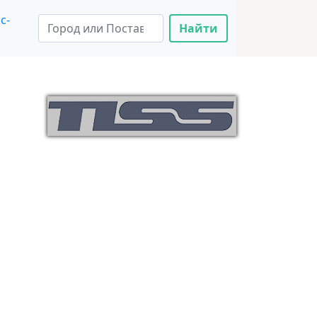
с-
Найти