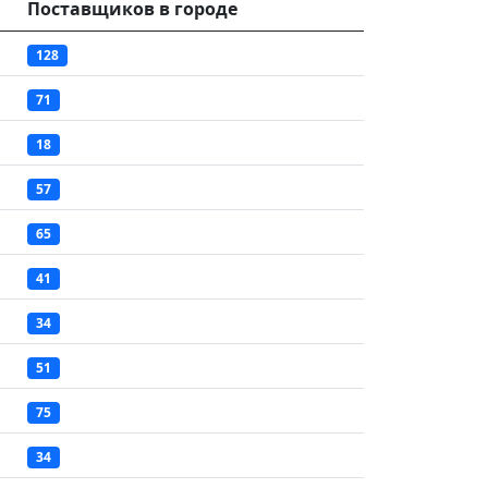
Поставщиков в городе
128
71
18
57
65
41
34
51
75
34