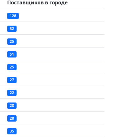
Поставщиков в городе
128
32
25
51
25
27
22
28
28
35