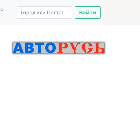
с-
Найти