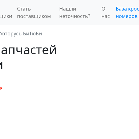
Стать
Нашли
О
База крос
вщики
поставщиком
неточность?
нас
номеров
Авторусь БиТюБи
запчастей
и