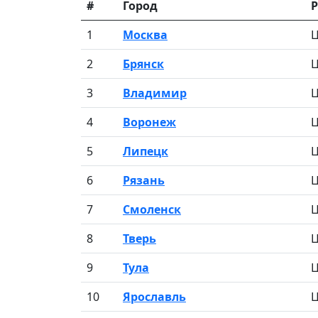
#
Город
Р
1
Москва
Ц
2
Брянск
Ц
3
Владимир
Ц
4
Воронеж
Ц
5
Липецк
Ц
6
Рязань
Ц
7
Смоленск
Ц
8
Тверь
Ц
9
Тула
Ц
10
Ярославль
Ц