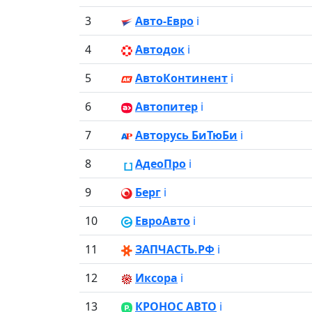
3
Авто-Евро
ℹ️
4
Автодок
ℹ️
5
АвтоКонтинент
ℹ️
6
Автопитер
ℹ️
7
Авторусь БиТюБи
ℹ️
8
АдеоПро
ℹ️
9
Берг
ℹ️
10
ЕвроАвто
ℹ️
11
ЗАПЧАСТЬ.РФ
ℹ️
12
Иксора
ℹ️
13
КРОНОС АВТО
ℹ️