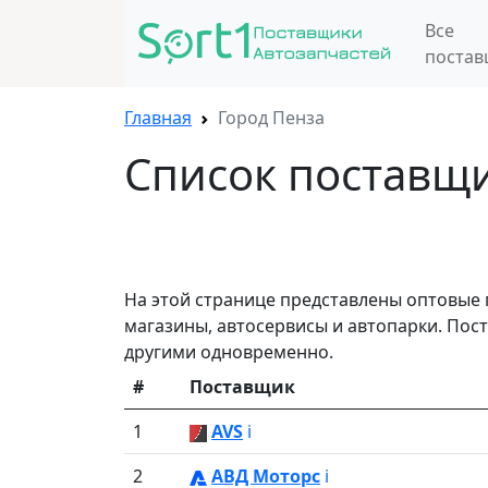
Все
поста
Главная
Город Пенза
Список поставщи
На этой странице представлены оптовые
магазины, автосервисы и автопарки. Пост
другими одновременно.
#
Поставщик
1
AVS
ℹ️
2
АВД Моторс
ℹ️