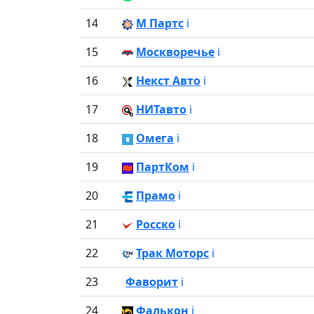
14
М Партс
ℹ️
15
Москворечье
ℹ️
16
Некст Авто
ℹ️
17
НИТавто
ℹ️
18
Омега
ℹ️
19
ПартКом
ℹ️
20
Прамо
ℹ️
21
Росско
ℹ️
22
Трак Моторс
ℹ️
23
Фаворит
ℹ️
24
Фалькон
ℹ️