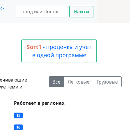
с-
Найти
Sort1
- проценка и учет
в одной программе
спечивающие
Все
Легковые
Грузовые
 же теми и
Работает в регионах
15
16