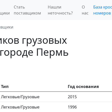
Стать
Нашли
О
База крос
вщики
поставщиком
неточность?
нас
номеров
авщики
иков грузовых
 городе Пермь
Тип
Год основания
Легковые/Грузовые
2015
Легковые/Грузовые
1996