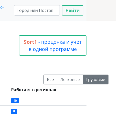
с-
Найти
Sort1
- проценка и учет
в одной программе
Все
Легковые
Грузовые
Работает в регионах
10
8