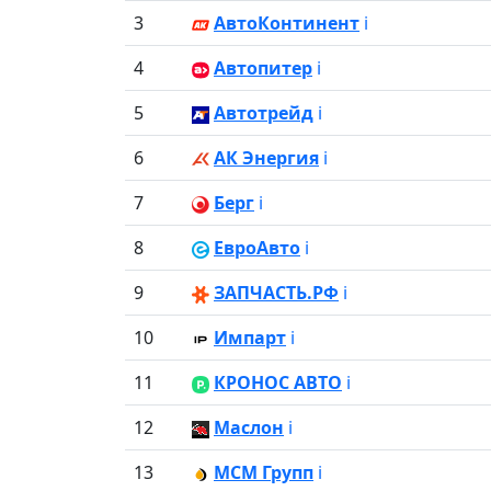
3
АвтоКонтинент
ℹ️
4
Автопитер
ℹ️
5
Автотрейд
ℹ️
6
АК Энергия
ℹ️
7
Берг
ℹ️
8
ЕвроАвто
ℹ️
9
ЗАПЧАСТЬ.РФ
ℹ️
10
Импарт
ℹ️
11
КРОНОС АВТО
ℹ️
12
Маслон
ℹ️
13
МСМ Групп
ℹ️