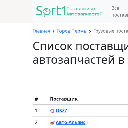
Все
поста
Главная
Город Пермь
Грузовые пост
Список поставщ
автозапчастей в
#
Поставщик
1
OSZZ
ℹ️
2
Авто-Альянс
ℹ️