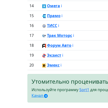
14
Омега
ℹ️
15
Прамо
ℹ️
16
ТИСС
ℹ️
17
Трак Моторс
ℹ️
18
Форум Авто
ℹ️
19
Экзист
ℹ️
20
Эмекс
ℹ️
Утомительно проценивать
Используйте программу
Sort1
для проце
Канал